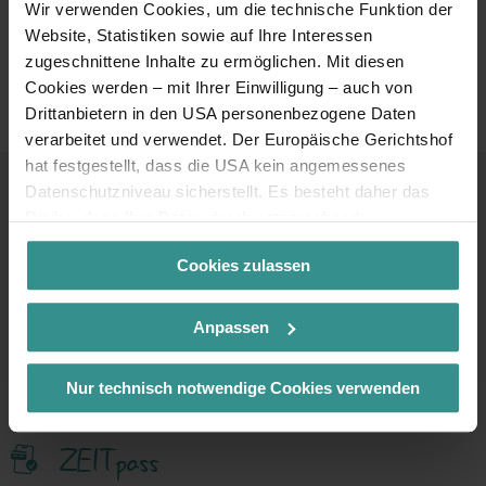
Wir verwenden Cookies, um die technische Funktion der
Erlebnis schenken
Website, Statistiken sowie auf Ihre Interessen
zugeschnittene Inhalte zu ermöglichen. Mit diesen
Cookies werden – mit Ihrer Einwilligung – auch von
oder ausgewählte Essentials shoppen
Drittanbietern in den USA personenbezogene Daten
verarbeitet und verwendet. Der Europäische Gerichtshof
hat festgestellt, dass die USA kein angemessenes
Datenschutzniveau sicherstellt. Es besteht daher das
Risiko, dass Ihre Daten durch entsprechende
Kontakt & Service
Anordnungen gegenüber den Drittanbietern (z.B. Google,
Cookies zulassen
Meta) dem Zugriff durch US-Behörden zu Kontroll- und
Überwachungszwecken unterliegen und dagegen keine
Infoline
+43 4246 37444
wirksamen Rechtsbehelfe zur Verfügung stehen. Mit
Anpassen
Ihrem Klick auf „Cookies (inkl. US-Anbietern)
Mail
akzeptieren“ stimmen Sie zu, dass Cookies von uns und
info@mbn-tourismus.at
Nur technisch notwendige Cookies verwenden
von Drittanbietern (auch in den USA) verwendet werden
dürfen. Eine Weitergabe dieser Daten erfolgt
ZEITpass
ausschließlich pseudonymisiert. Weitere Details
betreffend Cookies und einer möglichen späteren