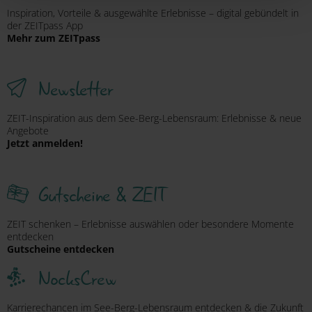
Deaktivierung finden Sie in
Inspiration, Vorteile & ausgewählte Erlebnisse – digital gebündelt in
der ZEITpass App
unserer
Datenschutzerklärung
.
Mehr zum ZEITpass
Newsletter
ZEIT-Inspiration aus dem See-Berg-Lebensraum: Erlebnisse & neue
Angebote
Jetzt anmelden!
Gutscheine & ZEIT
ZEIT schenken – Erlebnisse auswählen oder besondere Momente
entdecken
Gutscheine entdecken
NocksCrew
Karrierechancen im See-Berg-Lebensraum entdecken & die Zukunft