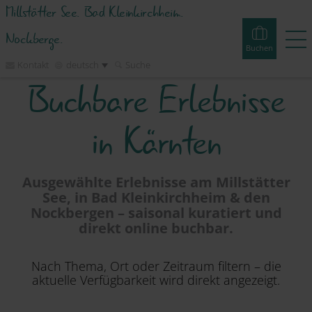
Millstätter See. Bad Kleinkirchheim.
Nockberge.
Buchen
Kontakt
deutsch
Suche
Buchbare Erlebnisse
Buchen
Erlebnisse
Webcams
Touren
Events
in Kärnten
Unterkünfte
Ausgewählte Erlebnisse am Millstätter
See, in Bad Kleinkirchheim & den
Erleben
Nockbergen – saisonal kuratiert und
direkt online buchbar.
Planen
Nach Thema, Ort oder Zeitraum filtern – die
aktuelle Verfügbarkeit wird direkt angezeigt.
Inspirieren