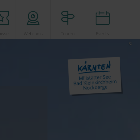
nisse
Webcams
Touren
Events