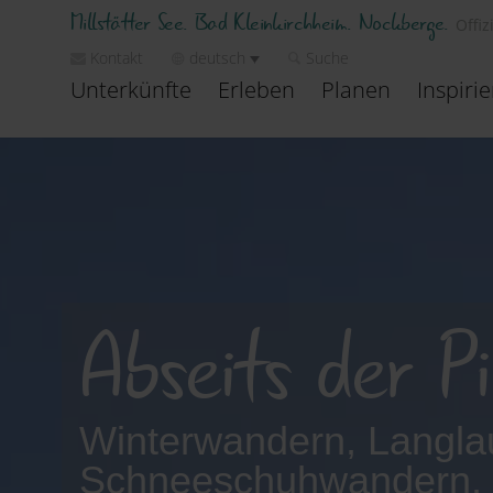
Millstätter See. Bad Kleinkirchheim. Nockberge.
Offiz
Kontakt
deutsch
Suche
Unterkünfte
Erleben
Planen
Inspiri
Abseits der P
Winterwandern, Langlau
Schneeschuhwandern, 