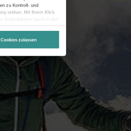
n zu Kontroll- und
g stehen. Mit Ihrem Klick
 Drittanbietern (auch in den
misiert. Weitere Details
chutzerklärung
.
Cookies zulassen