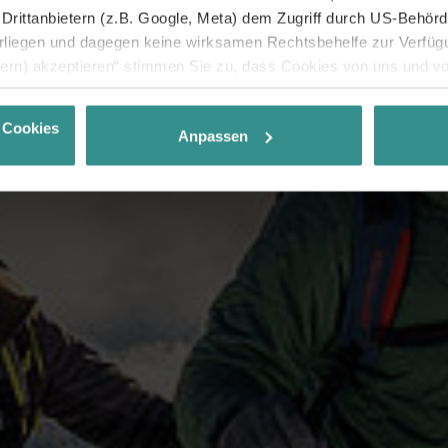
rittanbietern (z.B. Google, Meta) dem Zugriff durch US-Behörde
iegen und dagegen keine wirksamen Rechtsbehelfe zur Verfügun
tern) akzeptieren“ stimmen Sie zu, dass Cookies von uns und von
. Eine Weitergabe dieser Daten erfolgt ausschließlich pseudony
 möglichen späteren Deaktivierung finden Sie in unserer
Datens
 Cookies
Anpassen