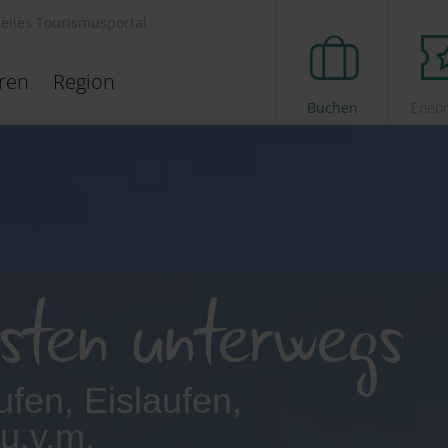
ielles Tourismusportal
eren
Region
Buchen
Erleb
isten unterwegs
fen, Eislaufen,
u.v.m.