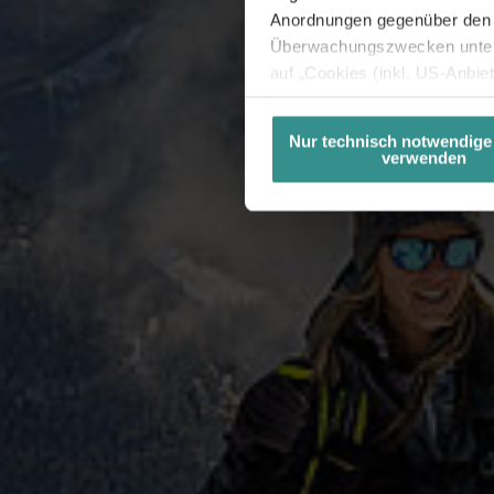
Anordnungen gegenüber den D
Überwachungszwecken unterl
auf „Cookies (inkl. US-Anbie
USA) verwendet werden dürfen
betreffend Cookies und einer
Nur technisch notwendige
verwenden