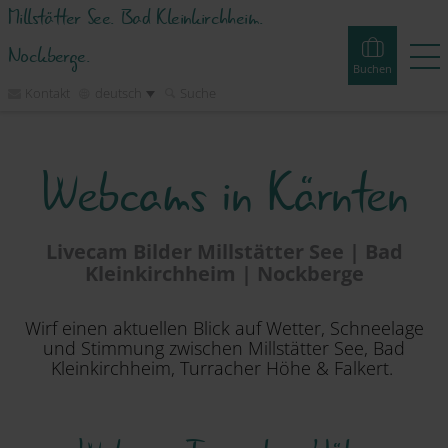
Millstätter See. Bad Kleinkirchheim.
Nockberge.
Buchen
Kontakt
deutsch
Suche
Buchen
Erlebnisse
Webcams
Touren
Events
Webcams in Kärnten
Unterkünfte
Livecam Bilder Millstätter See | Bad
Kleinkirchheim | Nockberge
Erleben
Wirf einen aktuellen Blick auf Wetter, Schneelage
und Stimmung zwischen Millstätter See, Bad
Planen
Kleinkirchheim, Turracher Höhe & Falkert.
Inspirieren