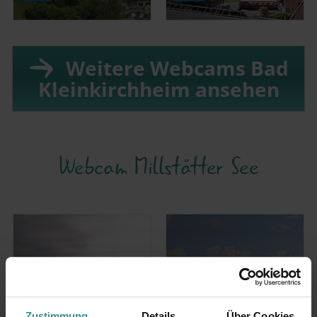
Weitere Webcams Bad
Kleinkirchheim ansehen
Webcam Millstätter See
Zustimmung
Details
Über Cookies