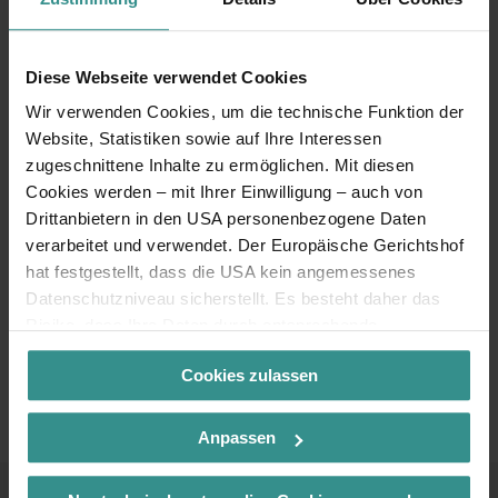
Diese Webseite verwendet Cookies
Wir verwenden Cookies, um die technische Funktion der
Website, Statistiken sowie auf Ihre Interessen
zugeschnittene Inhalte zu ermöglichen. Mit diesen
Cookies werden – mit Ihrer Einwilligung – auch von
Drittanbietern in den USA personenbezogene Daten
verarbeitet und verwendet. Der Europäische Gerichtshof
hat festgestellt, dass die USA kein angemessenes
Datenschutzniveau sicherstellt. Es besteht daher das
Risiko, dass Ihre Daten durch entsprechende
Anordnungen gegenüber den Drittanbietern (z.B. Google,
Cookies zulassen
Meta) dem Zugriff durch US-Behörden zu Kontroll- und
Überwachungszwecken unterliegen und dagegen keine
wirksamen Rechtsbehelfe zur Verfügung stehen. Mit
Anpassen
Ihrem Klick auf „Cookies (inkl. US-Anbietern)
akzeptieren“ stimmen Sie zu, dass Cookies von uns und