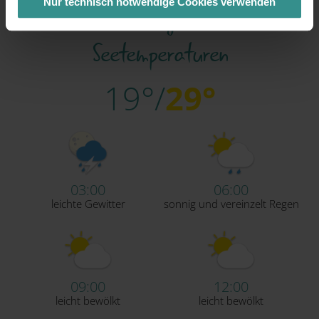
Nur technisch notwendige Cookies verwenden
Wetter, Prognose und
von Drittanbietern (auch in den USA) verwendet werden
dürfen. Eine Weitergabe dieser Daten erfolgt
Seetemperaturen
ausschließlich pseudonymisiert. Weitere Details
betreffend Cookies und einer möglichen späteren
Deaktivierung finden Sie in
19°/
29°
unserer
Datenschutzerklärung
.
03:00
06:00
leichte Gewitter
sonnig und vereinzelt Regen
09:00
12:00
leicht bewölkt
leicht bewölkt