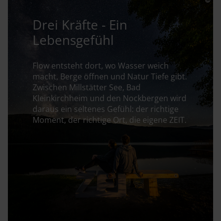
Luft, unerwartete Wege, lange Gespräche und Momente, die
erst später zeigen, wie groß sie waren.
Drei Kräfte - Ein
Lebensgefühl
Die Seen geben den Tagen Tiefe.
Die Nockberge schenken ihnen Weite.
Dazwischen wächst ein Kärnten, das lange nachklingt: im
Flow entsteht dort, wo Wasser weich
macht, Berge öffnen und Natur Tiefe gibt.
ersten Licht am Wasser, im Duft der Zirbe, auf einer
Zwischen Millstätter See, Bad
ZEITbank mit Aussicht, im Thermalwasser bei Schneefall, in
Kleinkirchheim und den Nockbergen wird
einem Zimmer mit Blick, in einer Begegnung, die bleibt.
daraus ein seltenes Gefühl: der richtige
Moment, der richtige Ort, die eigene ZEIT.