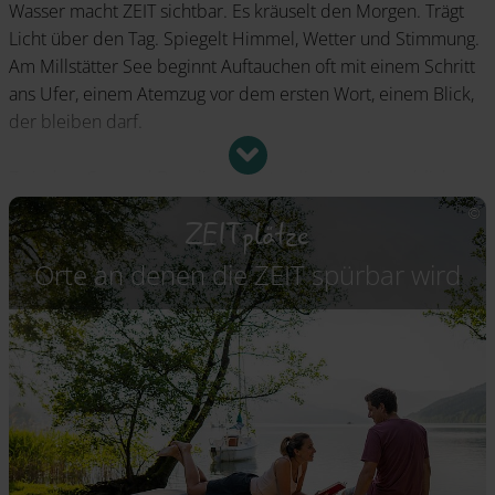
Wasser macht ZEIT sichtbar. Es kräuselt den Morgen. Trägt
Licht über den Tag. Spiegelt Himmel, Wetter und Stimmung.
Am Millstätter See beginnt Auftauchen oft mit einem Schritt
ans Ufer, einem Atemzug vor dem ersten Wort, einem Blick,
der bleiben darf.
Zwischen See und Berg liegen Orte, die dem Augenblick
eine Form geben: eine Outdoor-Badewanne unter freiem
ZEITplätze
Himmel, eine Panoramaschaukel im Wind, ein Biwak unter
Sternen, ein ZEITplatz mit Aussicht, ein Picknickplatz, an dem
Orte an denen die ZEIT spürbar wird
der Tag plötzlich langsamer schmeckt.
Luxus wird hier klarer: warmes Wasser, weiter Blick,
gute Luft, ein Moment mit offenem Ende.