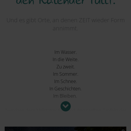
Und es gibt Orte, an denen ZEIT wieder Form
annimmt.
Im Wasser.
In die Weite.
Zu zweit.
Im Sommer.
Im Schnee.
In Geschichten.
Im Bleiben.
Zwischen dem Millstätter See und den sanften Gipfeln der
Nockberge entsteht eine Landschaft für verschiedene Arten
von ZEIT: für weite Blicke, stille Wasser, warme Steine, klare