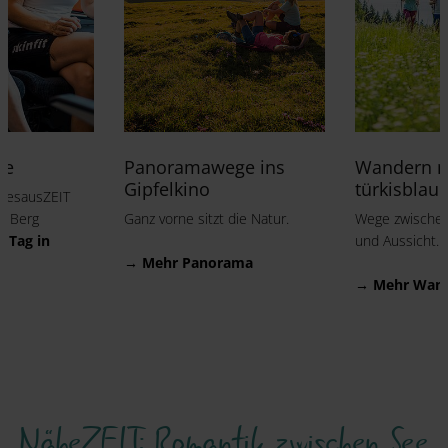
ge
Panoramawege ins
Wandern mi
Gipfelkino
türkisblau
agesausZEIT
d Berg
Ganz vorne sitzt die Natur.
Wege zwischen 
n Tag in
und Aussicht.
→ Mehr Panorama
→ Mehr Wan
NäheZEIT: Romantik zwischen See