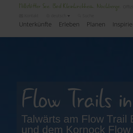
Millstätter See. Bad Kleinkirchheim. Nockberge.
Offiz
Kontakt
deutsch
Suche
Unterkünfte
Erleben
Planen
Inspiri
Flow Trails i
Talwärts am Flow Trail
und dem Kornock Flow 