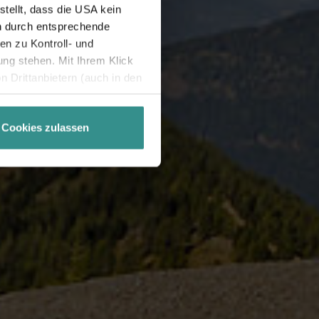
tellt, dass die USA kein
n durch entsprechende
n zu Kontroll- und
g stehen. Mit Ihrem Klick
 Drittanbietern (auch in den
misiert. Weitere Details
chutzerklärung
.
Cookies zulassen