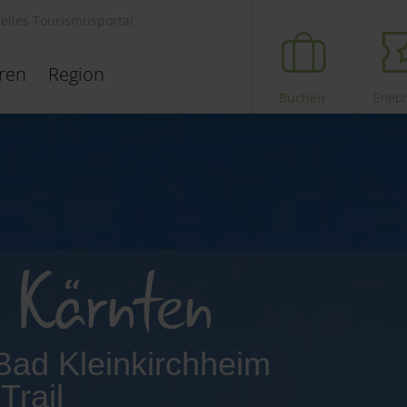
ielles Tourismusportal
eren
Region
Buchen
Erleb
n Kärnten
 Bad Kleinkirchheim
Trail