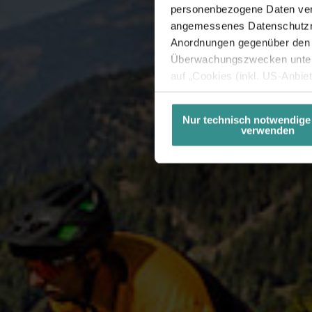
personenbezogene Daten vera
angemessenes Datenschutzniv
Anordnungen gegenüber den D
Überwachungszwecken unterl
auf „Cookies (inkl. US-Anbie
USA) verwendet werden dürfen
betreffend Cookies und einer
Nur technisch notwendige
verwenden