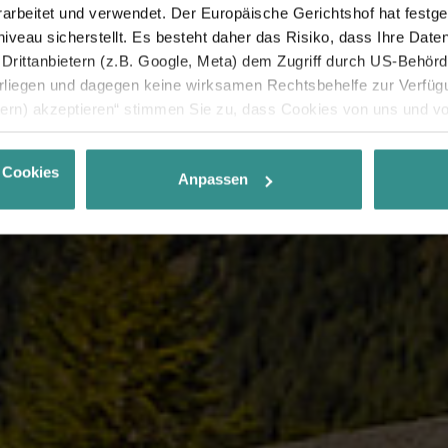
rbeitet und verwendet. Der Europäische Gerichtshof hat festges
eau sicherstellt. Es besteht daher das Risiko, dass Ihre Date
rittanbietern (z.B. Google, Meta) dem Zugriff durch US-Behörde
iegen und dagegen keine wirksamen Rechtsbehelfe zur Verfügun
tern) akzeptieren“ stimmen Sie zu, dass Cookies von uns und von
. Eine Weitergabe dieser Daten erfolgt ausschließlich pseudony
 möglichen späteren Deaktivierung finden Sie in unserer
Datens
 Cookies
Anpassen