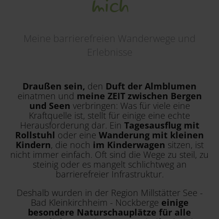
mich
Region
Meine barrierefreien Wanderwege und
Erlebnisse
Draußen sein,
den
Duft der Almblumen
einatmen und
meine ZEIT zwischen Bergen
und Seen
verbringen: Was für viele eine
Kraftquelle ist, stellt für einige eine echte
Herausforderung dar. Ein
Tagesausflug mit
Rollstuhl
oder eine
Wanderung mit kleinen
Kindern
, die noch
im Kinderwagen
sitzen, ist
nicht immer einfach. Oft sind die Wege zu steil, zu
steinig oder es mangelt schlichtweg an
barrierefreier Infrastruktur.
Deshalb wurden in der Region Millstätter See -
Bad Kleinkirchheim - Nockberge
einige
besondere Naturschauplätze
für alle