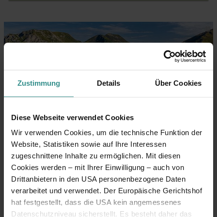
Zustimmung
Details
Über Cookies
Diese Webseite verwendet Cookies
Wir verwenden Cookies, um die technische Funktion der
Website, Statistiken sowie auf Ihre Interessen
Eine duftende Bergpflanze
zugeschnittene Inhalte zu ermöglichen. Mit diesen
Cookies werden – mit Ihrer Einwilligung – auch von
Am
Speicklehrpfad
dreht sich alles rund um die
Drittanbietern in den USA personenbezogene Daten
aromatisch duftende Heilpflanze
mit dem
verarbeitet und verwendet. Der Europäische Gerichtshof
klingenden Namen “Valeriana Celtica Subspezies
hat festgestellt, dass die USA kein angemessenes
Norica”. Sie ist auf den Almwiesen im
UNESCO
Datenschutzniveau sicherstellt. Es besteht daher das