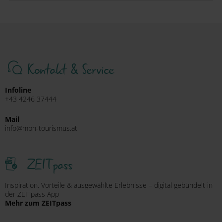
Ja. Viele Skischulen bieten Privatunterricht an –
individuell, flexibel und ideal für schnelle
Snowbiken mit der Sportschule Krainer
Fortschritte.
Schneeschuhwandern
in den Nockbergen
Langlaufen
in den Nockbergen
Geführte
Skitouren
für Einsteiger:innen
Kontakt & Service
Infoline
+43 4246 37444
Mail
info@mbn-tourismus.at
ZEITpass
Inspiration, Vorteile & ausgewählte Erlebnisse – digital gebündelt in
der ZEITpass App
Mehr zum ZEITpass