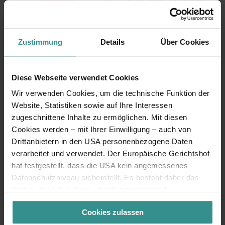
Zustimmung
Details
Über Cookies
Diese Webseite verwendet Cookies
Nox und Nixi
Wir verwenden Cookies, um die technische Funktion der
Website, Statistiken sowie auf Ihre Interessen
Die beiden Wassernixen leben in den
zugeschnittene Inhalte zu ermöglichen. Mit diesen
Thermalquellen in
Bad Kleinkirchheim
. Den
Cookies werden – mit Ihrer Einwilligung – auch von
Winter verbringen sie im
Drittanbietern in den USA personenbezogene Daten
Schneeparadies
ringsum
. Ihre Kidsslope am
Sonnenleitenlift ist ein Abenteuerspielplatz mit
verarbeitet und verwendet. Der Europäische Gerichtshof
Kurven, Figuren und kleinen Aufgaben.
hat festgestellt, dass die USA kein angemessenes
Datenschutzniveau sicherstellt. Es besteht daher das
Risiko, dass Ihre Daten durch entsprechende
Anordnungen gegenüber den Drittanbietern (z.B. Google,
Cookies zulassen
Meta) dem Zugriff durch US-Behörden zu Kontroll- und