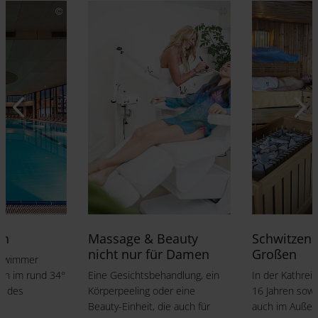
en
Massage & Beauty
Schwitzen 
nicht nur für Damen
Großen
chwimmer
en im rund 34°
Eine Gesichtsbehandlung, ein
In der Kathrei
r des
Körperpeeling oder eine
16 Jahren sowo
.
Beauty-Einheit, die auch für
auch im Außen