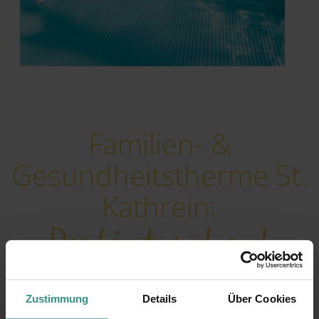
Familien- &
Gesundheitstherme St.
Kathrein:
Das könnte mich auch
interessieren
Zustimmung
Details
Über Cookies