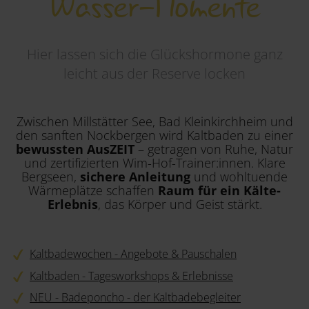
Wasser-Momente
Region
Hier lassen sich die Glückshormone ganz
leicht aus der Reserve locken
Zwischen Millstätter See, Bad Kleinkirchheim und
den sanften Nockbergen wird Kaltbaden zu einer
bewussten AusZEIT
– getragen von Ruhe, Natur
und zertifizierten Wim-Hof-Trainer:innen. Klare
Bergseen,
sichere Anleitung
und wohltuende
Wärmeplätze schaffen
Raum für ein Kälte-
Erlebnis
, das Körper und Geist stärkt.
Kaltbadewochen - Angebote & Pauschalen
Kaltbaden - Tagesworkshops & Erlebnisse
NEU - Badeponcho - der Kaltbadebegleiter