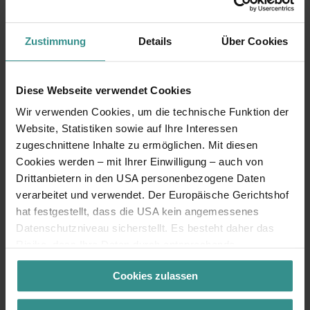
Urlaub planen & mehr erleben
Zustimmung
Details
Über Cookies
Diese Webseite verwendet Cookies
Wir verwenden Cookies, um die technische Funktion der
Website, Statistiken sowie auf Ihre Interessen
zugeschnittene Inhalte zu ermöglichen. Mit diesen
Cookies werden – mit Ihrer Einwilligung – auch von
Drittanbietern in den USA personenbezogene Daten
verarbeitet und verwendet. Der Europäische Gerichtshof
hat festgestellt, dass die USA kein angemessenes
Datenschutzniveau sicherstellt. Es besteht daher das
Risiko, dass Ihre Daten durch entsprechende
Anordnungen gegenüber den Drittanbietern (z.B. Google,
ZEITpass
Cookies zulassen
Meta) dem Zugriff durch US-Behörden zu Kontroll- und
Überwachungszwecken unterliegen und dagegen keine
Die Urlaubsapp für den Aufenthalt zwischen See