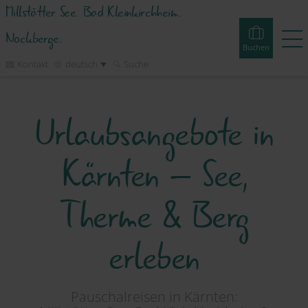
Millstätter See. Bad Kleinkirchheim.
Nockberge.
Buchen
Kontakt
deutsch
Suche
Buchen
Erlebnisse
Webcams
Touren
Events
Urlaubsangebote in
Unterkünfte
Kärnten – See,
Erleben
Therme & Berg
erleben
Planen
Inspirieren
Pauschalreisen in Kärnten: