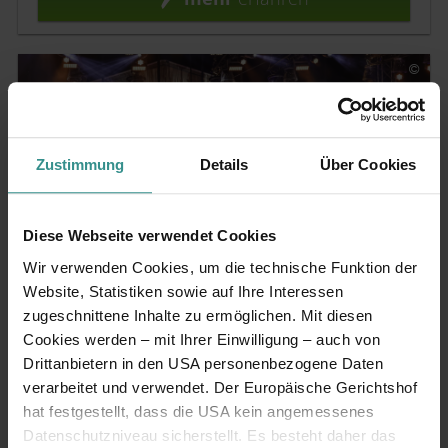
Zustimmung
Details
Über Cookies
Diese Webseite verwendet Cookies
Wir verwenden Cookies, um die technische Funktion der
Website, Statistiken sowie auf Ihre Interessen
zugeschnittene Inhalte zu ermöglichen. Mit diesen
Sommer Musi Wochenende 2027
Cookies werden – mit Ihrer Einwilligung – auch von
Drittanbietern in den USA personenbezogene Daten
4 Tage | 3 Nächte
in einer Unterkunft Ihrer
verarbeitet und verwendet. Der Europäische Gerichtshof
Wahl
hat festgestellt, dass die USA kein angemessenes
Kombi-Ticket
für das "Wenn die Musi spielt"
Datenschutzniveau sicherstellt. Es besteht daher das