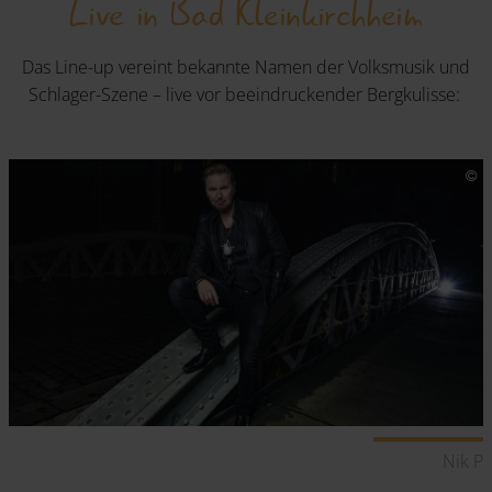
Live in Bad Kleinkirchheim
Das Line-up vereint bekannte Namen der Volksmusik und
Schlager-Szene – live vor beeindruckender Bergkulisse:
er
Nik P