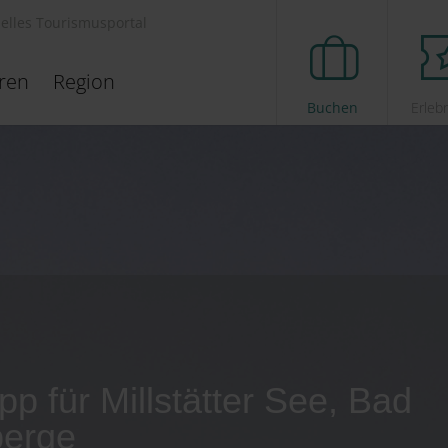
ielles Tourismusportal
eren
Region
Buchen
Erleb
pp für Millstätter See, Bad
berge