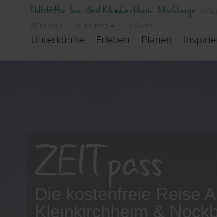
Millstätter See. Bad Kleinkirchheim. Nockberge.
Offiz
Kontakt
deutsch
Suche
Unterkünfte
Erleben
Planen
Inspiri
ZEITpass
Die kostenfreie Reise A
Kleinkirchheim & Nock