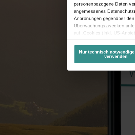
personenbezogene Daten vera
angemessenes Datenschutzniv
Anordnungen gegenüber den D
Überwachungszwecken unterl
auf „Cookies (inkl. US-Anbie
USA) verwendet werden dürfen
betreffend Cookies und einer
Nur technisch notwendige
verwenden