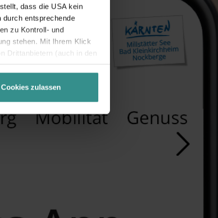
tellt, dass die USA kein
n durch entsprechende
n zu Kontroll- und
g stehen. Mit Ihrem Klick
 Drittanbietern (auch in den
misiert. Weitere Details
chutzerklärung
.
Cookies zulassen