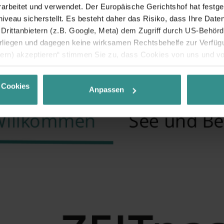
rbeitet und verwendet. Der Europäische Gerichtshof hat festges
eau sicherstellt. Es besteht daher das Risiko, dass Ihre Date
rittanbietern (z.B. Google, Meta) dem Zugriff durch US-Behörde
iegen und dagegen keine wirksamen Rechtsbehelfe zur Verfügun
tern) akzeptieren“ stimmen Sie zu, dass Cookies von uns und von
. Eine Weitergabe dieser Daten erfolgt ausschließlich pseudony
 möglichen späteren Deaktivierung finden Sie in unserer
Datens
 Cookies
Anpassen