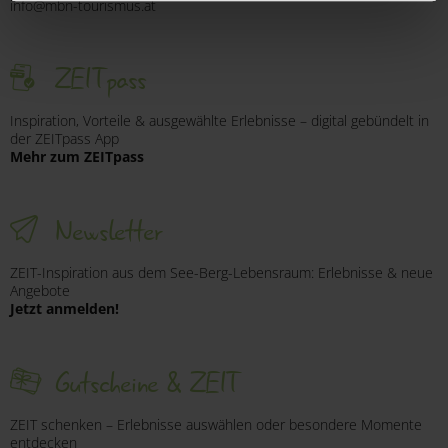
info@mbn-tourismus.at
ausschließlich pseudonymisiert. Weitere Details
betreffend Cookies und einer möglichen späteren
ZEITpass
Deaktivierung finden Sie in
unserer
Datenschutzerklärung
.
Inspiration, Vorteile & ausgewählte Erlebnisse – digital gebündelt in
der ZEITpass App
Mehr zum ZEITpass
Newsletter
ZEIT-Inspiration aus dem See-Berg-Lebensraum: Erlebnisse & neue
Angebote
Jetzt anmelden!
Gutscheine & ZEIT
ZEIT schenken – Erlebnisse auswählen oder besondere Momente
entdecken