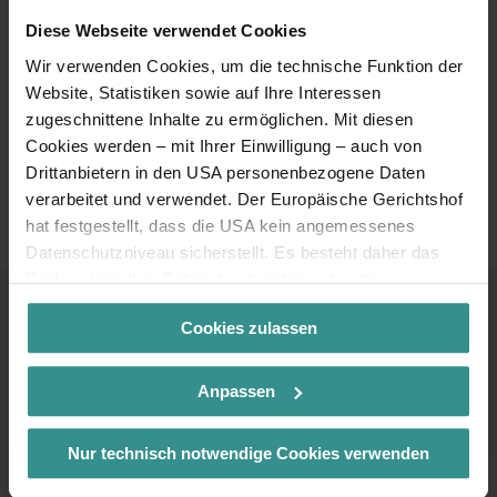
Diese Webseite verwendet Cookies
Wir verwenden Cookies, um die technische Funktion der
Website, Statistiken sowie auf Ihre Interessen
zugeschnittene Inhalte zu ermöglichen. Mit diesen
Cookies werden – mit Ihrer Einwilligung – auch von
Drittanbietern in den USA personenbezogene Daten
verarbeitet und verwendet. Der Europäische Gerichtshof
hat festgestellt, dass die USA kein angemessenes
Datenschutzniveau sicherstellt. Es besteht daher das
Risiko, dass Ihre Daten durch entsprechende
Anordnungen gegenüber den Drittanbietern (z.B. Google,
Cookies zulassen
Meta) dem Zugriff durch US-Behörden zu Kontroll- und
Kontakt & Service
Überwachungszwecken unterliegen und dagegen keine
wirksamen Rechtsbehelfe zur Verfügung stehen. Mit
Anpassen
Ihrem Klick auf „Cookies (inkl. US-Anbietern)
Infoline
+43 4246 37444
akzeptieren“ stimmen Sie zu, dass Cookies von uns und
Nur technisch notwendige Cookies verwenden
von Drittanbietern (auch in den USA) verwendet werden
Mail
dürfen. Eine Weitergabe dieser Daten erfolgt