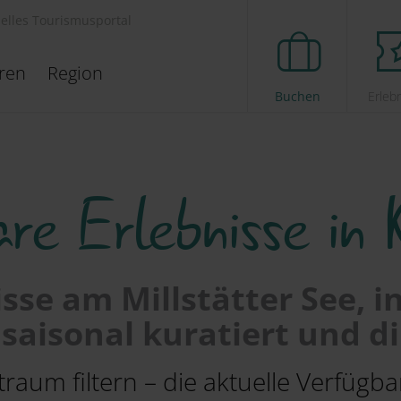
ielles Tourismusportal
eren
Region
Buchen
Erleb
re Erlebnisse in 
sse am Millstätter See, i
saisonal kuratiert und di
aum filtern – die aktuelle Verfügbar