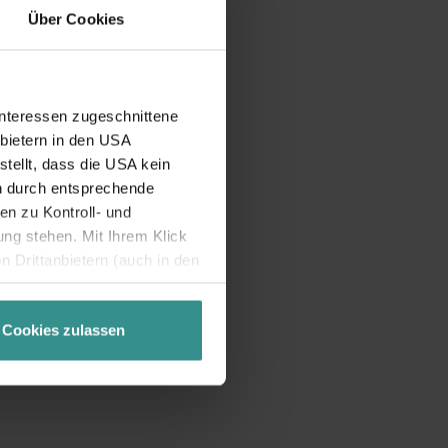
Über Cookies
Interessen zugeschnittene
nbietern in den USA
tellt, dass die USA kein
n durch entsprechende
n zu Kontroll- und
g stehen. Mit Ihrem Klick
 Drittanbietern (auch in den
misiert. Weitere Details
chutzerklärung
.
Cookies zulassen