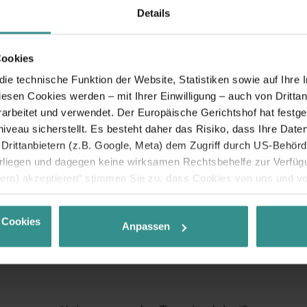
Details
Cookies
e technische Funktion der Website, Statistiken sowie auf Ihre 
diesen Cookies werden – mit Ihrer Einwilligung – auch von Dritta
rbeitet und verwendet. Der Europäische Gerichtshof hat festges
eau sicherstellt. Es besteht daher das Risiko, dass Ihre Date
rittanbietern (z.B. Google, Meta) dem Zugriff durch US-Behörde
iegen und dagegen keine wirksamen Rechtsbehelfe zur Verfügun
tern) akzeptieren“ stimmen Sie zu, dass Cookies von uns und von
. Eine Weitergabe dieser Daten erfolgt ausschließlich pseudony
 möglichen späteren Deaktivierung finden Sie in unserer
Datens
 Cookies
Anpassen