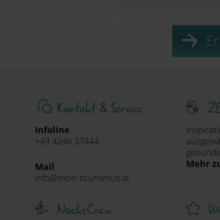
Er
Kontakt & Service
ZE
Infoline
Inspirat
+43 4246 37444
ausgewäh
gebündel
Mehr z
Mail
info@mbn-tourismus.at
NocksCrew
Wi