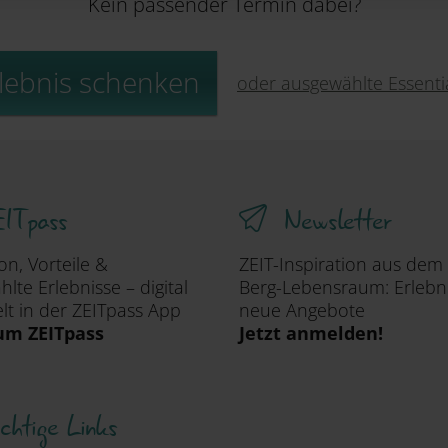
Kein passender Termin dabei?
lebnis schenken
oder ausgewählte Essent
ITpass
Newsletter
ion, Vorteile &
ZEIT-Inspiration aus dem
lte Erlebnisse – digital
Berg-Lebensraum: Erlebn
t in der ZEITpass App
neue Angebote
um ZEITpass
Jetzt anmelden!
chtige Links