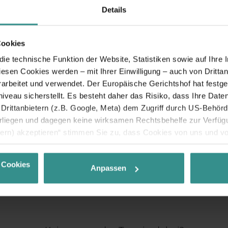
Details
Cookies
e technische Funktion der Website, Statistiken sowie auf Ihre 
diesen Cookies werden – mit Ihrer Einwilligung – auch von Dritta
rbeitet und verwendet. Der Europäische Gerichtshof hat festges
eau sicherstellt. Es besteht daher das Risiko, dass Ihre Date
rittanbietern (z.B. Google, Meta) dem Zugriff durch US-Behörde
iegen und dagegen keine wirksamen Rechtsbehelfe zur Verfügun
tern) akzeptieren“ stimmen Sie zu, dass Cookies von uns und von
. Eine Weitergabe dieser Daten erfolgt ausschließlich pseudony
 möglichen späteren Deaktivierung finden Sie in unserer
Datens
 Cookies
Anpassen