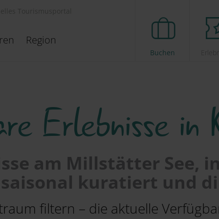
ielles Tourismusportal
eren
Region
Buchen
Erleb
re Erlebnisse in 
sse am Millstätter See, i
saisonal kuratiert und di
aum filtern – die aktuelle Verfügbar