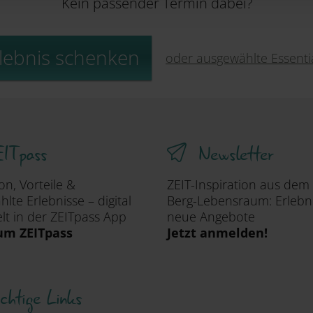
Kein passender Termin dabei?
lebnis schenken
oder ausgewählte Essent
ITpass
Newsletter
ion, Vorteile &
ZEIT-Inspiration aus dem
lte Erlebnisse – digital
Berg-Lebensraum: Erlebn
t in der ZEITpass App
neue Angebote
um ZEITpass
Jetzt anmelden!
chtige Links