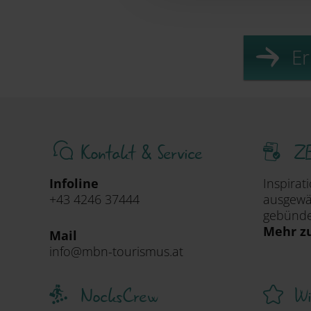
Er
Kontakt & Service
ZE
Infoline
Inspirat
+43 4246 37444
ausgewäh
gebündel
Mehr z
Mail
info@mbn-tourismus.at
NocksCrew
Wi