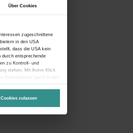
Über Cookies
Interessen zugeschnittene
nbietern in den USA
tellt, dass die USA kein
n durch entsprechende
n zu Kontroll- und
g stehen. Mit Ihrem Klick
 Drittanbietern (auch in den
misiert. Weitere Details
chutzerklärung
.
Cookies zulassen