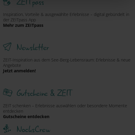
ZEITpass
betreffend Cookies und einer möglichen späteren
Deaktivierung finden Sie in
Inspiration, Vorteile & ausgewählte Erlebnisse – digital gebündelt in
unserer
Datenschutzerklärung
.
der ZEITpass App
Mehr zum ZEITpass
Newsletter
ZEIT-Inspiration aus dem See-Berg-Lebensraum: Erlebnisse & neue
Angebote
Jetzt anmelden!
Gutscheine & ZEIT
ZEIT schenken – Erlebnisse auswählen oder besondere Momente
entdecken
Gutscheine entdecken
NocksCrew