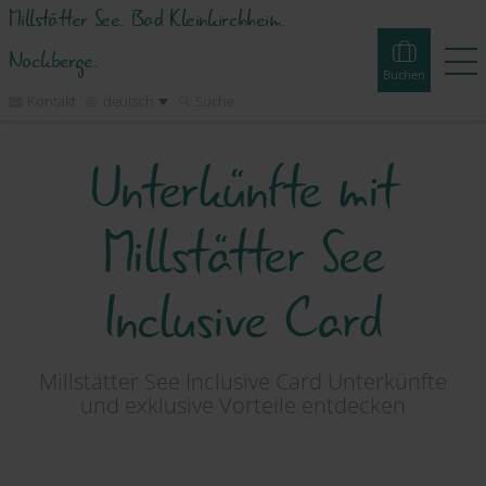
Millstätter See. Bad Kleinkirchheim.
Nockberge.
Buchen
Kontakt
deutsch
Suche
Unterkünfte mit
Buchen
Erlebnisse
Webcams
Touren
Events
Millstätter See
Unterkünfte
Inclusive Card
Erleben
Planen
Millstätter See Inclusive Card Unterkünfte
und exklusive Vorteile entdecken
Inspirieren