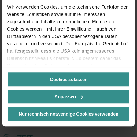
Wir verwenden Cookies, um die technische Funktion der
Vorteile der Millstätter See
Website, Statistiken sowie auf Ihre Interessen
Inclusive Card
zugeschnittene Inhalte zu ermöglichen. Mit diesen
Cookies werden – mit Ihrer Einwilligung – auch von
Drittanbietern in den USA personenbezogene Daten
Regionscards zwischen See und Berg
verarbeitet und verwendet. Der Europäische Gerichtshof
hat festgestellt, dass die USA kein angemessenes
Datenschutzniveau sicherstellt. Es besteht daher das
Risiko, dass Ihre Daten durch entsprechende
Anordnungen gegenüber den Drittanbietern (z.B. Google,
Kontakt & Service
Cookies zulassen
Meta) dem Zugriff durch US-Behörden zu Kontroll- und
Überwachungszwecken unterliegen und dagegen keine
Infoline
wirksamen Rechtsbehelfe zur Verfügung stehen. Mit
Anpassen
+43 4246 37444
Ihrem Klick auf „Cookies (inkl. US-Anbietern)
akzeptieren“ stimmen Sie zu, dass Cookies von uns und
Mail
Nur technisch notwendige Cookies verwenden
info@mbn-tourismus.at
von Drittanbietern (auch in den USA) verwendet werden
dürfen. Eine Weitergabe dieser Daten erfolgt
ausschließlich pseudonymisiert. Weitere Details