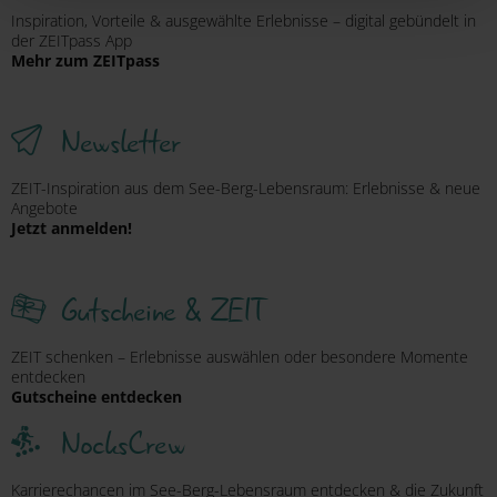
Deaktivierung finden Sie in
Inspiration, Vorteile & ausgewählte Erlebnisse – digital gebündelt in
der ZEITpass App
unserer
Datenschutzerklärung
.
Mehr zum ZEITpass
Newsletter
ZEIT-Inspiration aus dem See-Berg-Lebensraum: Erlebnisse & neue
Angebote
Jetzt anmelden!
Gutscheine & ZEIT
ZEIT schenken – Erlebnisse auswählen oder besondere Momente
entdecken
Gutscheine entdecken
NocksCrew
Karrierechancen im See-Berg-Lebensraum entdecken & die Zukunft