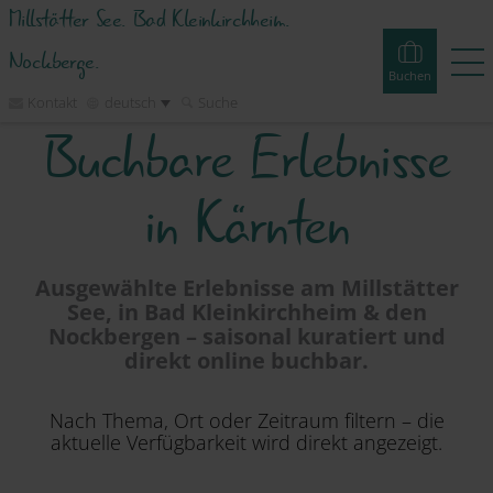
Millstätter See. Bad Kleinkirchheim.
Nockberge.
Buchen
Kontakt
deutsch
Suche
Buchbare Erlebnisse
Buchen
Erlebnisse
Webcams
Touren
Events
in Kärnten
Unterkünfte
Ausgewählte Erlebnisse am Millstätter
See, in Bad Kleinkirchheim & den
Erleben
Nockbergen – saisonal kuratiert und
direkt online buchbar.
Planen
Nach Thema, Ort oder Zeitraum filtern – die
aktuelle Verfügbarkeit wird direkt angezeigt.
Inspirieren