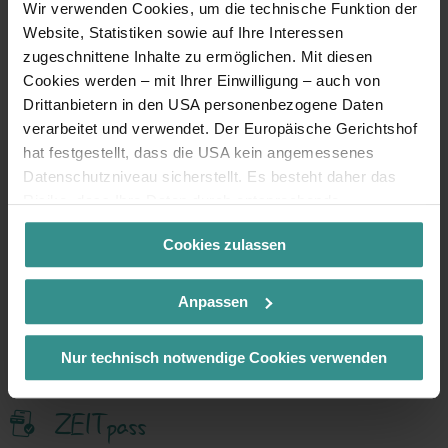
Wir verwenden Cookies, um die technische Funktion der
Erlebnis schenken
Website, Statistiken sowie auf Ihre Interessen
zugeschnittene Inhalte zu ermöglichen. Mit diesen
Cookies werden – mit Ihrer Einwilligung – auch von
oder ausgewählte Essentials shoppen
Drittanbietern in den USA personenbezogene Daten
verarbeitet und verwendet. Der Europäische Gerichtshof
hat festgestellt, dass die USA kein angemessenes
Datenschutzniveau sicherstellt. Es besteht daher das
Risiko, dass Ihre Daten durch entsprechende
Kontakt & Service
Anordnungen gegenüber den Drittanbietern (z.B. Google,
Cookies zulassen
Meta) dem Zugriff durch US-Behörden zu Kontroll- und
Überwachungszwecken unterliegen und dagegen keine
Infoline
+43 4246 37444
wirksamen Rechtsbehelfe zur Verfügung stehen. Mit
Anpassen
Ihrem Klick auf „Cookies (inkl. US-Anbietern)
Mail
akzeptieren“ stimmen Sie zu, dass Cookies von uns und
info@mbn-tourismus.at
Nur technisch notwendige Cookies verwenden
von Drittanbietern (auch in den USA) verwendet werden
dürfen. Eine Weitergabe dieser Daten erfolgt
ZEITpass
ausschließlich pseudonymisiert. Weitere Details
betreffend Cookies und einer möglichen späteren