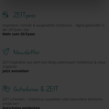
ausschließlich pseudonymisiert. Weitere Details
betreffend Cookies und einer möglichen späteren
ZEITpass
Deaktivierung finden Sie in
unserer
Datenschutzerklärung
.
Inspiration, Vorteile & ausgewählte Erlebnisse – digital gebündelt in
der ZEITpass App
Mehr zum ZEITpass
Newsletter
ZEIT-Inspiration aus dem See-Berg-Lebensraum: Erlebnisse & neue
Angebote
Jetzt anmelden!
Gutscheine & ZEIT
ZEIT schenken – Erlebnisse auswählen oder besondere Momente
entdecken
Gutscheine entdecken