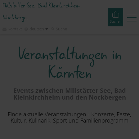
Millstätter See. Bad Kleinkirchheim.
Nockberge.
Buchen
Kontakt
deutsch
Suche
Veranstaltungen in
Buchen
Erlebnisse
Webcams
Touren
Events
Kärnten
Unterkünfte
Erleben
Events zwischen Millstätter See, Bad
Kleinkirchheim und den Nockbergen
Planen
Finde aktuelle Veranstaltungen - Konzerte, Feste,
Kultur, Kulinarik, Sport und Familienprogramm
Inspirieren