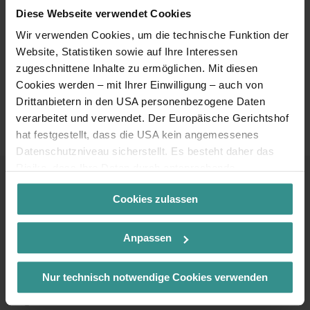
Diese Webseite verwendet Cookies
Dann entdecke noch mehr Konzerte, Feste, Kulturhighlights,
Kulinarik und sportliche Events für deine ZEIT zwischen See
Wir verwenden Cookies, um die technische Funktion der
und Berg.
Website, Statistiken sowie auf Ihre Interessen
zugeschnittene Inhalte zu ermöglichen. Mit diesen
Cookies werden – mit Ihrer Einwilligung – auch von
TOP Veranstaltungen
Drittanbietern in den USA personenbezogene Daten
ansehen
verarbeitet und verwendet. Der Europäische Gerichtshof
hat festgestellt, dass die USA kein angemessenes
Datenschutzniveau sicherstellt. Es besteht daher das
Risiko, dass Ihre Daten durch entsprechende
Anordnungen gegenüber den Drittanbietern (z.B. Google,
Cookies zulassen
Meta) dem Zugriff durch US-Behörden zu Kontroll- und
Kontakt & Service
Überwachungszwecken unterliegen und dagegen keine
wirksamen Rechtsbehelfe zur Verfügung stehen. Mit
Anpassen
Infoline
Ihrem Klick auf „Cookies (inkl. US-Anbietern)
+43 4246 37444
akzeptieren“ stimmen Sie zu, dass Cookies von uns und
Nur technisch notwendige Cookies verwenden
von Drittanbietern (auch in den USA) verwendet werden
Mail
dürfen. Eine Weitergabe dieser Daten erfolgt
info@mbn-tourismus.at