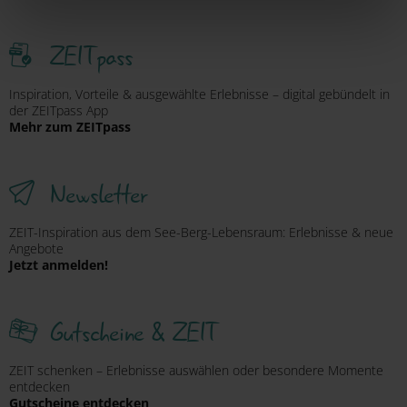
ausschließlich pseudonymisiert. Weitere Details
betreffend Cookies und einer möglichen späteren
ZEITpass
Deaktivierung finden Sie in
unserer
Datenschutzerklärung
.
Inspiration, Vorteile & ausgewählte Erlebnisse – digital gebündelt in
der ZEITpass App
Mehr zum ZEITpass
Newsletter
ZEIT-Inspiration aus dem See-Berg-Lebensraum: Erlebnisse & neue
Angebote
Jetzt anmelden!
Gutscheine & ZEIT
ZEIT schenken – Erlebnisse auswählen oder besondere Momente
entdecken
Gutscheine entdecken