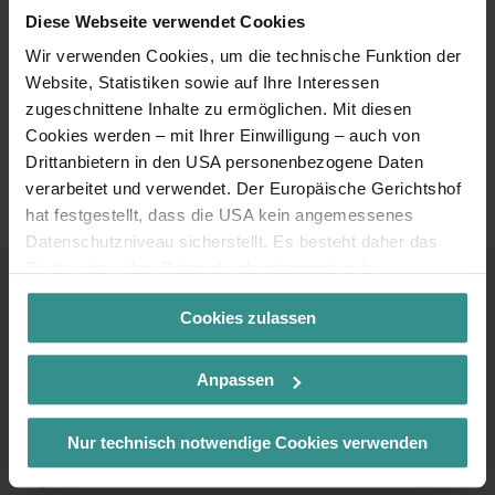
Diese Webseite verwendet Cookies
Dann entdecke noch mehr Konzerte, Feste, Kulturhighlights,
Kulinarik und sportliche Events für deine ZEIT zwischen See
Wir verwenden Cookies, um die technische Funktion der
und Berg.
Website, Statistiken sowie auf Ihre Interessen
zugeschnittene Inhalte zu ermöglichen. Mit diesen
Cookies werden – mit Ihrer Einwilligung – auch von
TOP Veranstaltungen
Drittanbietern in den USA personenbezogene Daten
ansehen
verarbeitet und verwendet. Der Europäische Gerichtshof
hat festgestellt, dass die USA kein angemessenes
Datenschutzniveau sicherstellt. Es besteht daher das
Risiko, dass Ihre Daten durch entsprechende
Anordnungen gegenüber den Drittanbietern (z.B. Google,
Cookies zulassen
Meta) dem Zugriff durch US-Behörden zu Kontroll- und
Kontakt & Service
Überwachungszwecken unterliegen und dagegen keine
wirksamen Rechtsbehelfe zur Verfügung stehen. Mit
Anpassen
Infoline
Ihrem Klick auf „Cookies (inkl. US-Anbietern)
+43 4246 37444
akzeptieren“ stimmen Sie zu, dass Cookies von uns und
Nur technisch notwendige Cookies verwenden
von Drittanbietern (auch in den USA) verwendet werden
Mail
dürfen. Eine Weitergabe dieser Daten erfolgt
info@mbn-tourismus.at