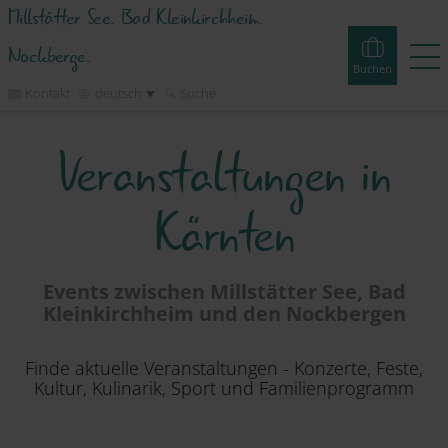
Millstätter See. Bad Kleinkirchheim.
Nockberge.
Buchen
Kontakt
deutsch
Suche
Veranstaltungen in
Buchen
Erlebnisse
Webcams
Touren
Events
Kärnten
Unterkünfte
Erleben
Events zwischen Millstätter See, Bad
Kleinkirchheim und den Nockbergen
Planen
Finde aktuelle Veranstaltungen - Konzerte, Feste,
Kultur, Kulinarik, Sport und Familienprogramm
Inspirieren