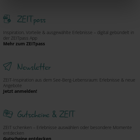
ausschließlich pseudonymisiert. Weitere Details
betreffend Cookies und einer möglichen späteren
ZEITpass
Deaktivierung finden Sie in
unserer
Datenschutzerklärung
.
Inspiration, Vorteile & ausgewählte Erlebnisse – digital gebündelt in
der ZEITpass App
Mehr zum ZEITpass
Newsletter
ZEIT-Inspiration aus dem See-Berg-Lebensraum: Erlebnisse & neue
Angebote
Jetzt anmelden!
Gutscheine & ZEIT
ZEIT schenken – Erlebnisse auswählen oder besondere Momente
entdecken
Gutscheine entdecken