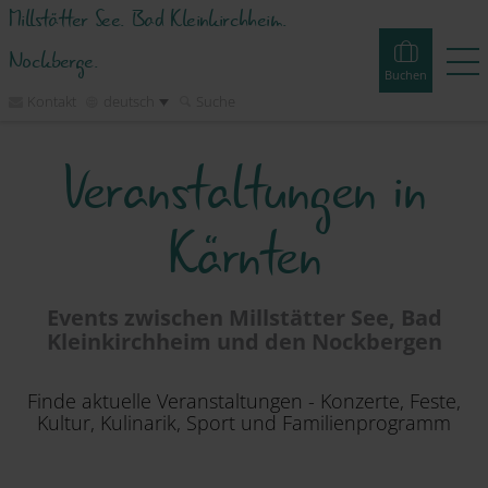
Millstätter See. Bad Kleinkirchheim.
Nockberge.
Buchen
Kontakt
deutsch
Suche
Veranstaltungen in
Buchen
Erlebnisse
Webcams
Touren
Events
Kärnten
Unterkünfte
Erleben
Events zwischen Millstätter See, Bad
Kleinkirchheim und den Nockbergen
Planen
Finde aktuelle Veranstaltungen - Konzerte, Feste,
Kultur, Kulinarik, Sport und Familienprogramm
Inspirieren