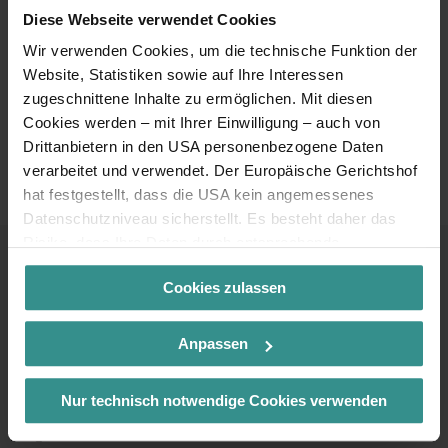
Diese Webseite verwendet Cookies
Dann entdecke noch mehr Konzerte, Feste, Kulturhighlights,
Kulinarik und sportliche Events für deine ZEIT zwischen See
Wir verwenden Cookies, um die technische Funktion der
und Berg.
Website, Statistiken sowie auf Ihre Interessen
zugeschnittene Inhalte zu ermöglichen. Mit diesen
Cookies werden – mit Ihrer Einwilligung – auch von
TOP Veranstaltungen
Drittanbietern in den USA personenbezogene Daten
ansehen
verarbeitet und verwendet. Der Europäische Gerichtshof
hat festgestellt, dass die USA kein angemessenes
Datenschutzniveau sicherstellt. Es besteht daher das
Risiko, dass Ihre Daten durch entsprechende
Anordnungen gegenüber den Drittanbietern (z.B. Google,
Cookies zulassen
Meta) dem Zugriff durch US-Behörden zu Kontroll- und
Kontakt & Service
Überwachungszwecken unterliegen und dagegen keine
wirksamen Rechtsbehelfe zur Verfügung stehen. Mit
Anpassen
Infoline
Ihrem Klick auf „Cookies (inkl. US-Anbietern)
+43 4246 37444
akzeptieren“ stimmen Sie zu, dass Cookies von uns und
Nur technisch notwendige Cookies verwenden
von Drittanbietern (auch in den USA) verwendet werden
Mail
dürfen. Eine Weitergabe dieser Daten erfolgt
info@mbn-tourismus.at