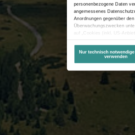
personenbezogene Daten vera
angemessenes Datenschutzniv
Anordnungen gegenüber den D
Überwachungszwecken unterl
auf „Cookies (inkl. US-Anbie
USA) verwendet werden dürfen
betreffend Cookies und einer
Nur technisch notwendige
verwenden