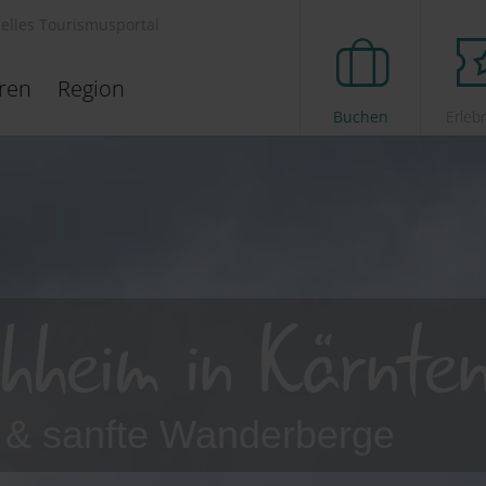
ielles Tourismusportal
eren
Region
Buchen
Erleb
hheim in Kärnte
i & sanfte Wanderberge