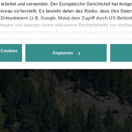
rbeitet und verwendet. Der Europäische Gerichtshof hat festges
eau sicherstellt. Es besteht daher das Risiko, dass Ihre Date
rittanbietern (z.B. Google, Meta) dem Zugriff durch US-Behörde
iegen und dagegen keine wirksamen Rechtsbehelfe zur Verfügun
tern) akzeptieren“ stimmen Sie zu, dass Cookies von uns und von
. Eine Weitergabe dieser Daten erfolgt ausschließlich pseudony
 möglichen späteren Deaktivierung finden Sie in unserer
Datens
 Cookies
Anpassen