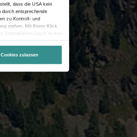
tellt, dass die USA kein
n durch entsprechende
n zu Kontroll- und
g stehen. Mit Ihrem Klick
 Drittanbietern (auch in den
misiert. Weitere Details
chutzerklärung
.
Cookies zulassen