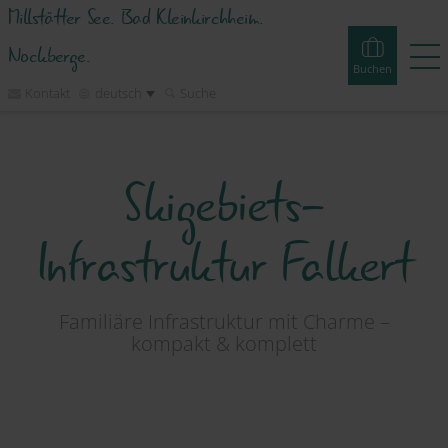
Millstätter See. Bad Kleinkirchheim.
Nockberge.
Buchen
Kontakt
deutsch
Suche
Buchen
Erlebnisse
Webcams
Touren
Events
Skigebiets-
Unterkünfte
Infrastruktur Falkert
Erleben
Familiäre Infrastruktur mit Charme –
kompakt & komplett
Planen
Inspirieren