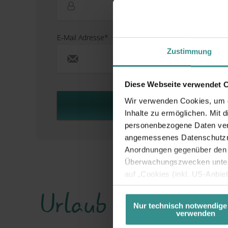
E-Mail Adresse*
Zustimmung
Diese Webseite verwendet 
Wir verwenden Cookies, um di
Weiter
Inhalte zu ermöglichen. Mit 
personenbezogene Daten vera
angemessenes Datenschutzniv
Anordnungen gegenüber den D
Überwachungszwecken unterl
auf „Cookies (inkl. US-Anbie
USA) verwendet werden dürfen
Urlaub planen & m
betreffend Cookies und einer
Nur technisch notwendige
verwenden