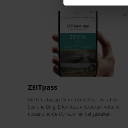
ZEITpass
Die Urlaubsapp für den Aufenthalt zwischen
See und Berg: Erlebnisse entdecken, Vorteile
nutzen und den Urlaub flexibel gestalten.