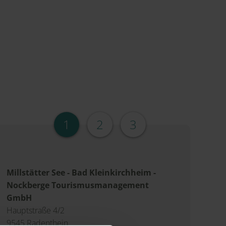
1
2
3
Millstätter See - Bad Kleinkirchheim -
Nockberge Tourismusmanagement
GmbH
Hauptstraße 4/2
9545 Radenthein