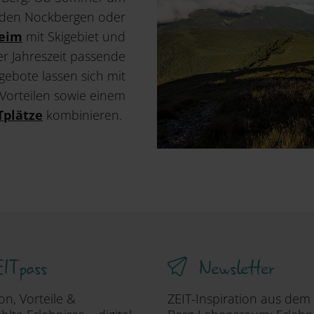
n den Nockbergen oder
heim
mit Skigebiet und
er Jahreszeit passende
gebote lassen sich mit
 Vorteilen sowie einem
Tplätze
kombinieren.
ITpass
Newsletter
ion, Vorteile &
ZEIT-Inspiration aus dem