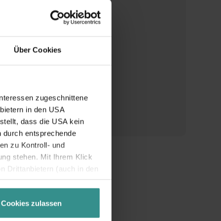
Tel.: +43 4246 37444
info@mbn-tourismus.at
Über Cookies
Interessen zugeschnittene
nbietern in den USA
tellt, dass die USA kein
n durch entsprechende
n zu Kontroll- und
g stehen. Mit Ihrem Klick
 Drittanbietern (auch in den
misiert. Weitere Details
chutzerklärung
.
Cookies zulassen