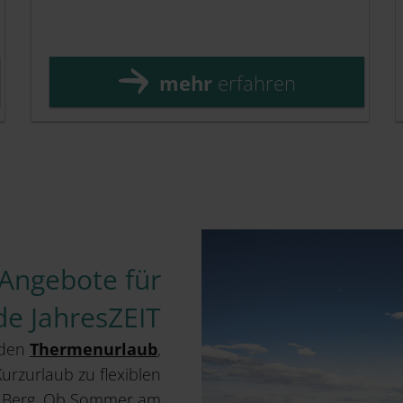
mehr
erfahren
 Angebote für
de JahresZEIT
nden
Thermenurlaub
,
urzurlaub zu flexiblen
d Berg. Ob Sommer am