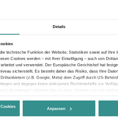
Details
Cookies
e technische Funktion der Website, Statistiken sowie auf Ihre 
diesen Cookies werden – mit Ihrer Einwilligung – auch von Dritta
rbeitet und verwendet. Der Europäische Gerichtshof hat festges
eau sicherstellt. Es besteht daher das Risiko, dass Ihre Date
rittanbietern (z.B. Google, Meta) dem Zugriff durch US-Behörde
iegen und dagegen keine wirksamen Rechtsbehelfe zur Verfügun
tern) akzeptieren“ stimmen Sie zu, dass Cookies von uns und von
. Eine Weitergabe dieser Daten erfolgt ausschließlich pseudony
ehr erleben
 möglichen späteren Deaktivierung finden Sie in unserer
Datens
 Cookies
Anpassen