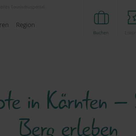
ielles Tourismusportal
eren
Region
Buchen
Erleb
ote in Kärnten – 
Berg erleben