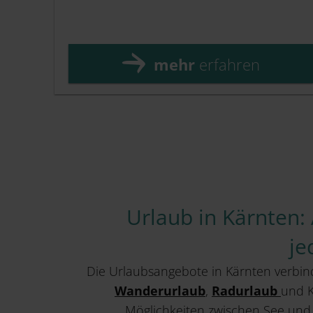
mehr
erfahren
Urlaub in Kärnten:
je
Die Urlaubsangebote in Kärnten verbi
Wanderurlaub
,
Radurlaub
und K
Möglichkeiten zwischen See un