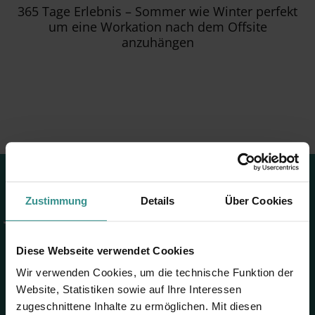
365 Tage Erlebnis – Sommer wie Winter perfekt
um eine Workation nach dem Offsite
anzuhängen
Jetzt Team-Offsite buchen
Zustimmung
Details
Über Cookies
& gemeinsam neu denken
Diese Webseite verwendet Cookies
Wir verwenden Cookies, um die technische Funktion der
ZEIT, um als Team nicht nur zu arbeiten, sondern zu
Website, Statistiken sowie auf Ihre Interessen
wachsen. Mitten in der Natur. Mit Raum für Ideen. Mit
zugeschnittene Inhalte zu ermöglichen. Mit diesen
Gastgeber:innen, die wissen, was es für ein gelungenes