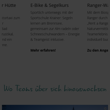
ur Hütte
E-Bike & Segelkurs
Ranger-Wa
Sportlich unterwegs mit der
Mit dem Biosp
aktortaxi zum
Sportschule Krainer: Segeln
Ranger durch 
der
lernen am Brennsee,
„Rent a Ranger“
n Bad
gemeinsam zur Alm radeln oder
Naturvermittl
 rustikal,
Schneeschuhwandern – Energie
Teamerlebnis 
 und ein
& Teamgeist inklusive.
individuell buc
Sinne.
Mehr erfahren!
Zu den Ange
Wo Teams über sich hinauswachsen