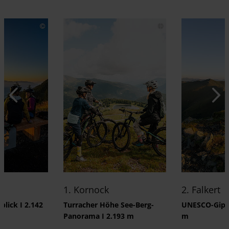
1. Kornock
2. Falkert
blick I 2.142
Turracher Höhe See-Berg-
UNESCO-Gipfel
Panorama I 2.193 m
m