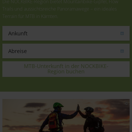
Die NOCKBIKE-Region bietet Mountainbike-Gipfel, Flow
Trails und aussichtsreiche Panoramawege – ein ideales
Terrain für MTB in Kärnten.
MTB-Unterkunft in der NOCKBIKE-
Region buchen