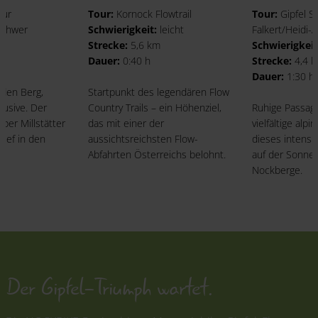
our
Tour:
Kornock Flowtrail
Tour:
Gipfel Sh
schwer
Schwierigkeit:
leicht
Falkert/Heidi-
m
Strecke:
5,6 km
Schwierigkeit
Dauer:
0:40 h
Strecke:
4,4 
Dauer:
1:30 h
 den Berg,
Startpunkt des legendären Flow
klusive. Der
Country Trails – ein Höhenziel,
Ruhige Passag
über Millstätter
das mit einer der
vielfältige alpi
tief in den
aussichtsreichsten Flow-
dieses intensiv
Abfahrten Österreichs belohnt.
auf der Sonnen
Nockberge.
Der Gipfel-Triumph wartet.