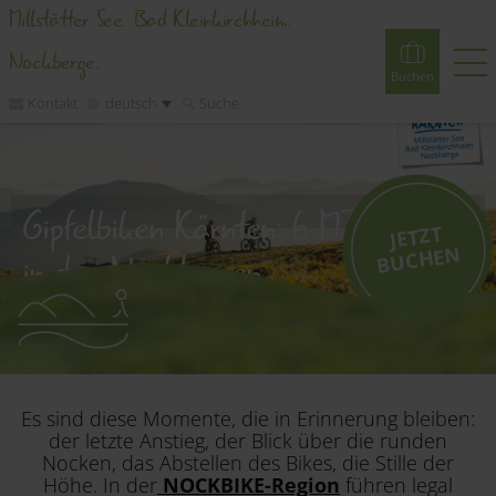
Millstätter See. Bad Kleinkirchheim.
Nockberge.
Buchen
Kontakt
deutsch
Suche
Buchen
Erlebnisse
Webcams
Touren
Events
Gipfelbiken Kärnten: 6 MTB-Gipfel
JETZT
BUCHE
Unterkünfte
N
in den Nockbergen
Erleben
6 Gipfel. 6 Triumphe. ZEIT für Weitblicke.
Gipfelbiken in den Nockbergen.
Planen
Es sind diese Momente, die in Erinnerung bleiben:
der letzte Anstieg, der Blick über die runden
Inspirieren
Nocken, das Abstellen des Bikes, die Stille der
Höhe. In der
NOCKBIKE-Region
führen legal