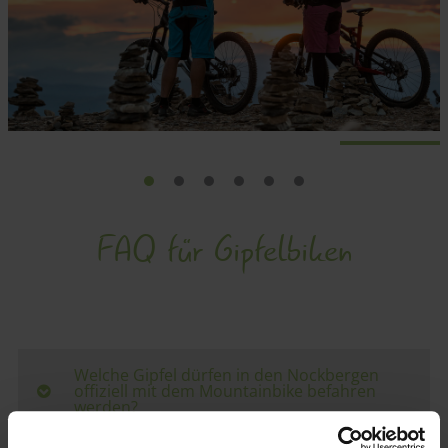
FAQ für Gipfelbiken
Welche Gipfel dürfen in den Nockbergen
offiziell mit dem Mountainbike befahren
werden?
In den Nockbergen sind sechs Gipfel offiziell für